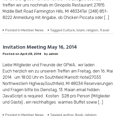
treffen wir uns nochmals im Ginopolis Restaurant 27815
Middle Belt Road Farmington Hills, MI 48334Tel. (248) 851-
8222 Anmeldung mit Angabe, ob Chicken Piccata oder […]
Posted in
Member News
Tagged
Culture
,
Islam
,
religion
,
Travel
Invitation Meeting May 16, 2014
Posted on
April 28, 2014
by
admin
Liebe Mitglieder und Freunde der GPWA, wir laden
Euch herzlich ein zu unserem Treffen am Freitag, den 16. Mai
2014 um 18:00 Uhr im Southfield Marriott Hotel27033
Northwestern HighwaySouthfield, MI 48034 Reservierungen
und Fragen bitte bis Dienstag, 13. Maian email hidden;
JavaScript is required Kosten: $28 pro Person (Mitglieder
und Gäste) , ein reichhaltiges warmes Buffet sowie […]
Posted in
Member News
Tagged
author
,
Book
,
religion