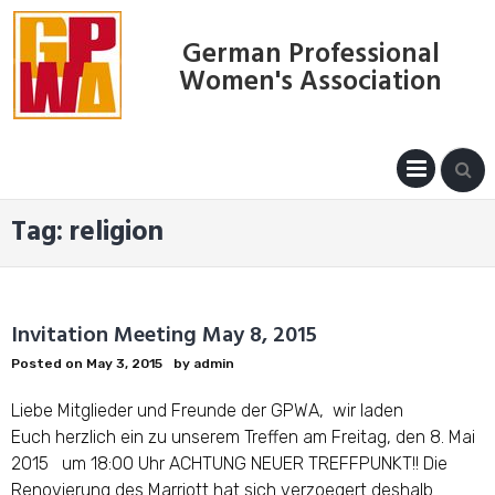
Skip
to
German Professional
content
Women's Association
PRIM
MENU
Tag:
religion
Invitation Meeting May 8, 2015
Posted on
May 3, 2015
by
admin
Liebe Mitglieder und Freunde der GPWA, wir laden
Euch herzlich ein zu unserem Treffen am Freitag, den 8. Mai
2015 um 18:00 Uhr ACHTUNG NEUER TREFFPUNKT!! Die
Renovierung des Marriott hat sich verzoegert deshalb